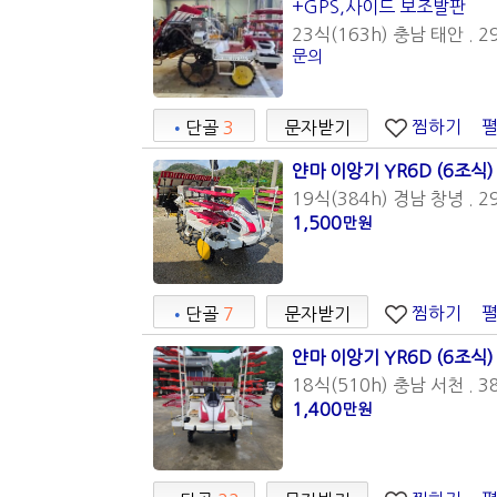
+GPS,사이드 보조발판
23식(163h) 충남 태안 . 2
문의
찜하기
•
단골
3
문자받기
얀마 이앙기 YR6D (6조식)
19식(384h) 경남 창녕 . 2
1,500
만원
찜하기
•
단골
7
문자받기
얀마 이앙기 YR6D (6조식)
18식(510h) 충남 서천 . 3
1,400
만원