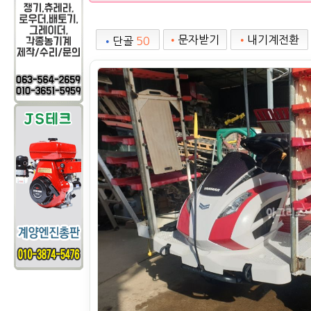
•
문자받기
•
내기계전환
•
단골
50