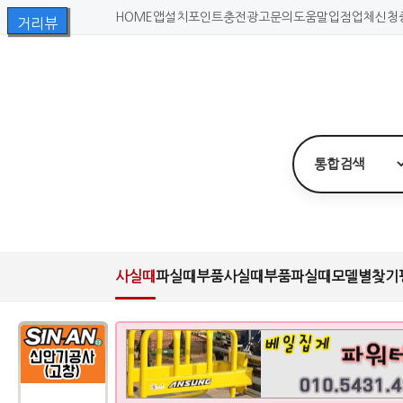
HOME
앱설치
포인트충전
광고문의
도움말
입점업체신청
사실때
파실때
부품사실때
부품파실때
모델별찾기