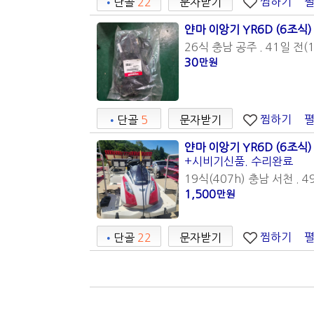
찜하기
•
단골
22
문자받기
얀마 이앙기 YR6D (6조식)
26식 충남 공주 . 41일 전(1
30
만원
찜하기
•
단골
5
문자받기
얀마 이앙기 YR6D (6조식)
+시비기신품. 수리완료
19식(407h) 충남 서천 . 4
1,500
만원
찜하기
•
단골
22
문자받기