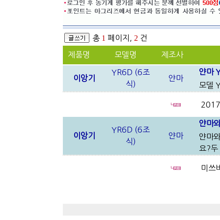
총
1
페이지,
2
건
제품명
모델명
제조사
얀마 
YR6D (6조
이앙기
얀마
식)
모델 
201
얀마와
YR6D (6조
이앙기
얀마
얀마와
식)
요?두
미쓰비