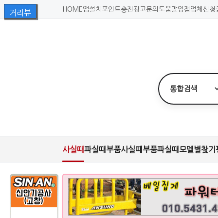
HOME
앱설치
포인트충전
광고문의
도움말
입점업체신청
사실때
파실때
부품사실때
부품파실때
모델별찾기