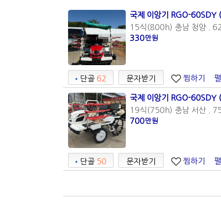
국제 이앙기 RGO-60SDY 
15식(800h) 충남 청양 . 6
330
만원
찜하기
•
단골
62
문자받기
국제 이앙기 RGO-60SDY 
19식(750h) 충남 서산 . 7
700
만원
찜하기
•
단골
50
문자받기