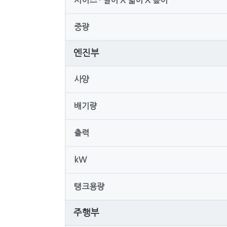
사이즈 · 길이 X 넓이 X 높이
중량
엔진부
사양
배기량
출력
kW
탱크용량
주행부