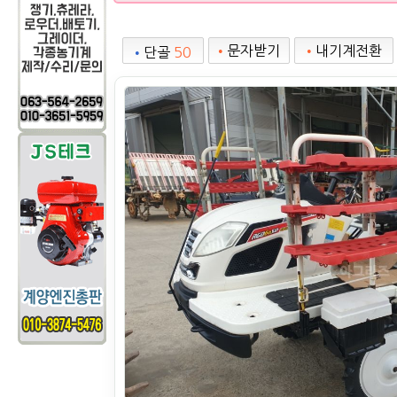
•
문자받기
•
내기계전환
•
단골
50