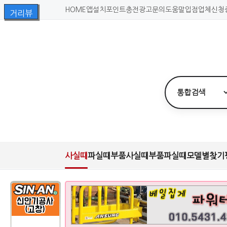
HOME
앱설치
포인트충전
광고문의
도움말
입점업체신청
사실때
파실때
부품사실때
부품파실때
모델별찾기