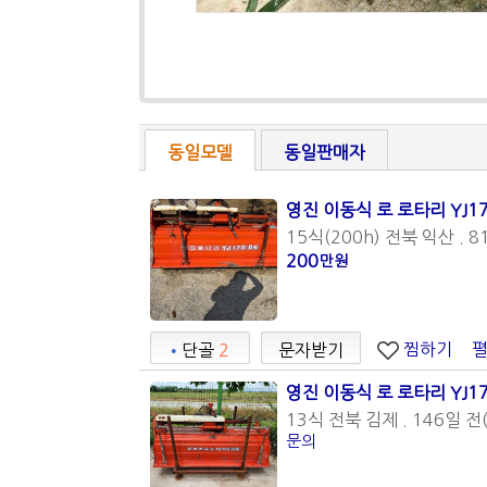
동일모델
동일판매자
영진 이동식 로 로타리 YJ17
15식(200h) 전북 익산 . 8
200
만원
찜하기
•
단골
2
문자받기
영진 이동식 로 로타리 YJ17
13식 전북 김제 . 146일 전(
문의