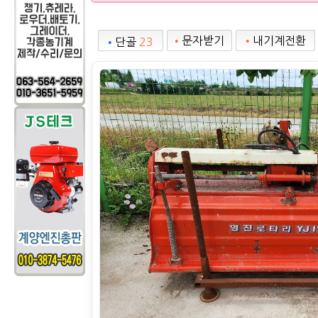
•
문자받기
•
내기계전환
•
단골
23