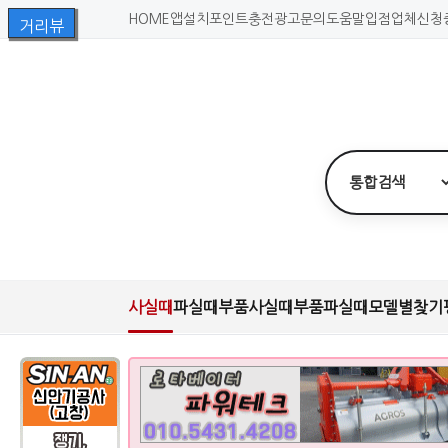
HOME
앱설치
포인트충전
광고문의
도움말
입점업체신청
사실때
파실때
부품사실때
부품파실때
모델별찾기