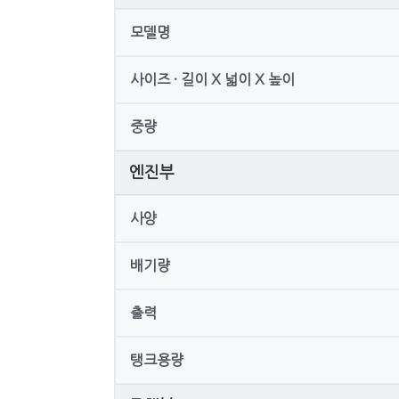
모델명
사이즈 · 길이 X 넓이 X 높이
중량
엔진부
사양
배기량
출력
탱크용량