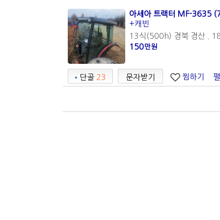
아세아 트랙터 MF-3635 (
+캐빈
13식(500h) 경북 경산 . 1
150
만원
찜하기
•
단골
23
문자받기