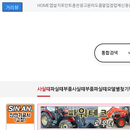
HOME
앱설치
포인트충전
광고문의
도움말
입점업체신청
사실때
파실때
부품사실때
부품파실때
모델별찾기