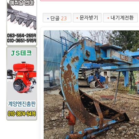
•
문자받기
•
내기계전환
•
단골
23