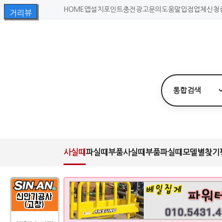
HOME
앱설치
포인트충전
광고문의
도움말
입점업체신청
사실때
파실때
부품사실때
부품파실때
모델별찾기