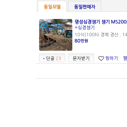
동일모델
동일판매자
명성심경쟁기 쟁기 MS200
+심경쟁기
10식(100h) 경북 경산 . 1
80
만원
찜하기
•
단골
23
문자받기