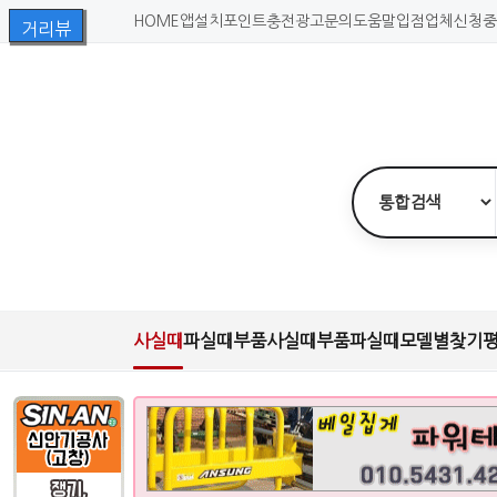
HOME
앱설치
포인트충전
광고문의
도움말
입점업체신청
중
사실때
파실때
부품사실때
부품파실때
모델별찾기