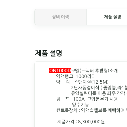
정비 이력
제품 설명
제품 설명
ON1000D
모델(트랙터 후방형)소개
약액탱크: 1000리터
약 대 : 스탠재질(12.5M)
2단자동접이식 ( 중앙붐,좌1붐,좌
유압실린더를 이용 좌우 각각 
펌 프 : 100A 고압분무기 사용
양수기능
컨트롤장치 : 약액솔밸브를 채택하여 약
제품가격 : 8,300,000원