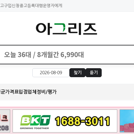
고구입신청
중고등록대행
운영자에게
찾기
듣기
평균가격표
입점업체
정비/평가