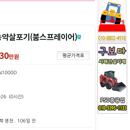
농약살포기(붐스프레이어)
30
만원
평균가격표
N1000D
026 (0시간)
북 영천
. 106일 전