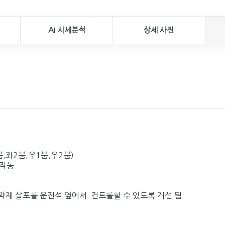
AI 시세분석
상세 사진
2붐,우1붐,우2붐)
작동
재 살포를 운전석 옆에서 컨트롤할 수 있도록 개선 됨