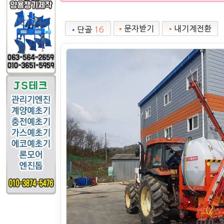
•
문자받기
•
내기계전환
•
단골
16