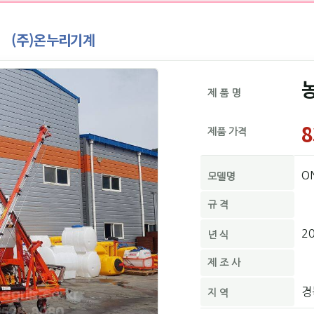
(주)온누리기계
제 품 명
8
제품 가격
O
모델명
규 격
2
년 식
제 조 사
경
지 역