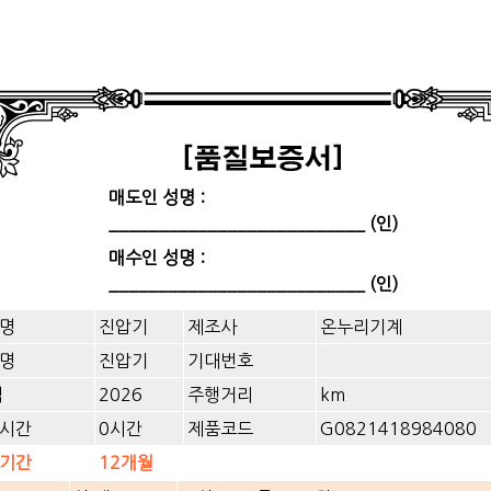
매도인 성명 :
__________________________ (인)
매수인 성명 :
__________________________ (인)
명
진압기
제조사
온누리기계
명
진압기
기대번호
식
2026
주행거리
km
시간
0시간
제품코드
G0821418984080
기간
12개월