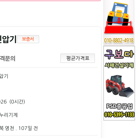
진압기
보증서
격문의
평균가격표
압기
026 (0시간)
누리기계
북 영천
. 107일 전