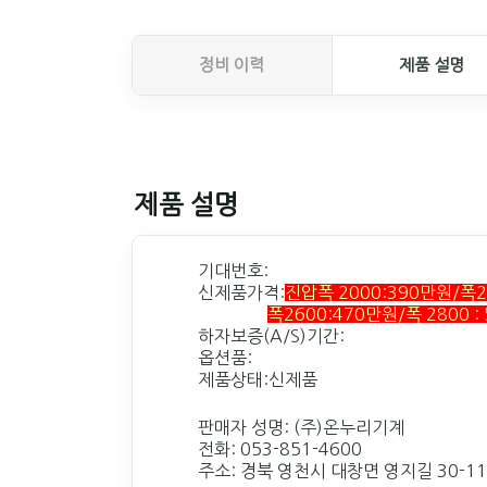
정비 이력
제품 설명
제품 설명
기대번호:
신제품가격:
진압폭 2000:390만원/폭2
폭2600:470만원/
폭 2800 :
하자보증(A/S)기간:
옵션품:
제품상태:신제품
판매자 성명: (주)온누리기계
전화: 053-851-4600
주소: 경북 영천시 대창면 영지길 30-11