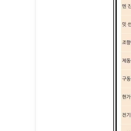
엔 
밋 
조향
제동
구동
현가
전기