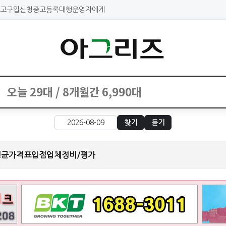
고구입신청
중고등록대행
운영자에게
찾기
듣기
평균가격표
입점업체
정비/평가