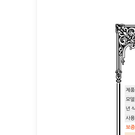
제품
모델
년 
사용
보증