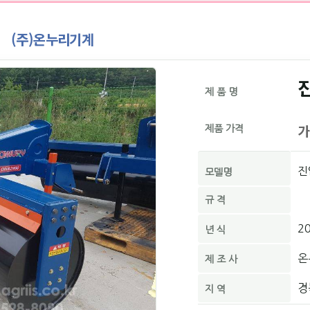
(주)온누리기계
제 품 명
가
제품 가격
진
모델명
규 격
2
년 식
온
제 조 사
경
지 역