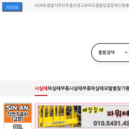
HOME
앱설치
포인트충전
광고문의
도움말
입점업체신청
중
사실때
파실때
부품사실때
부품파실때
모델별찾기