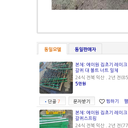
동일모델
동일판매자
본체: 에이원 집초기 레이크 
갈퀴 대 볼트 너트 일체
24식 전북 익산 . 2년 전(85
5
만원
찜하기
•
단골
7
문자받기
본체: 에이원 집초기 레이크 
갈퀴스프링
24식 전북 익산 . 2년 전(77