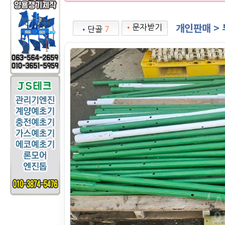
개인판매 >
•
문자받기
•
단골
7