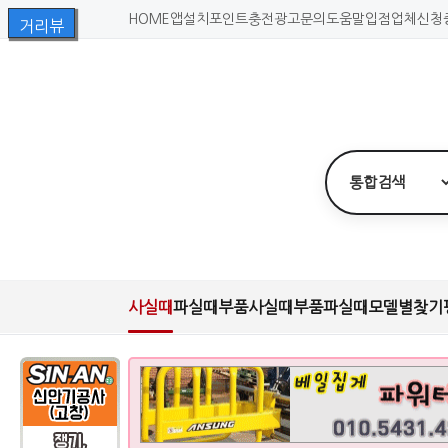
HOME
앱설치
포인트충전
광고문의
도움말
입점업체신청
사실때
파실때
부품사실때
부품파실때
모델별찾기