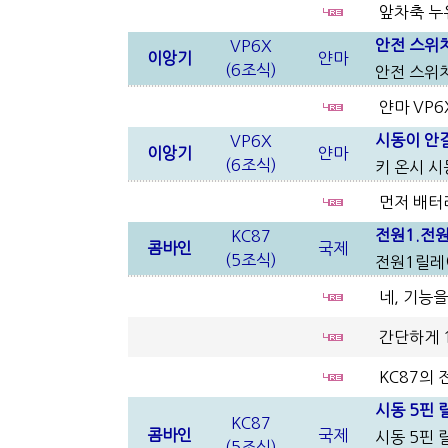
앞차축 누
안전 스위
VP6X
이앙기
얀마
(6조식)
안전 스위치
얀마 VP6
시동이 안
VP6X
이앙기
얀마
(6조식)
키 온시 
먼저 배터
전원1.전
KC87
콤바인
국제
(5조식)
전원1릴레
네, 기능을
간단하게 
KC87의 
시동 5핀 
KC87
콤바인
국제
시동 5핀 
(5조식)