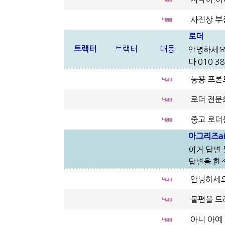
사진상 부
로더
트랙터
트랙터
대동
안녕하세요 
다 010 3
농용 프론
로더 전문
중고 로더
아그리즈ai
이거 답변 
답변을 한적
안녕하세요
불편을 드
아니 아예