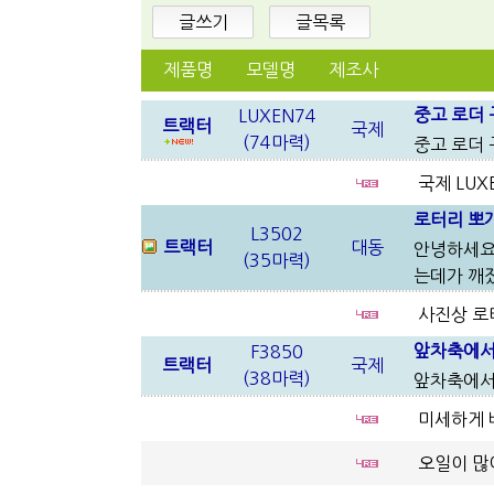
글쓰기
글목록
제품명
모델명
제조사
중고 로더
LUXEN74
트랙터
국제
(74마력)
중고 로더
국제 LUX
로터리 뽀
L3502
트랙터
대동
안녕하세요~
(35마력)
는데가 깨졌
사진상 로
앞차축에서
F3850
트랙터
국제
(38마력)
앞차축에서
미세하게 
오일이 많