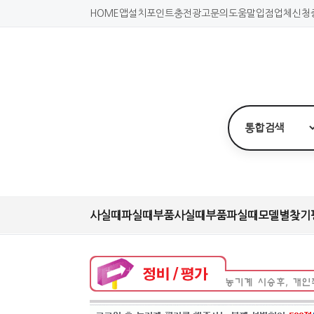
HOME
앱설치
포인트충전
광고문의
도움말
입점업체신청
사실때
파실때
부품사실때
부품파실때
모델별찾기