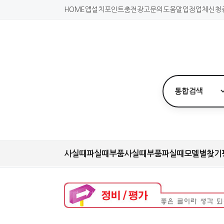
HOME
앱설치
포인트충전
광고문의
도움말
입점업체신청
사실때
파실때
부품사실때
부품파실때
모델별찾기