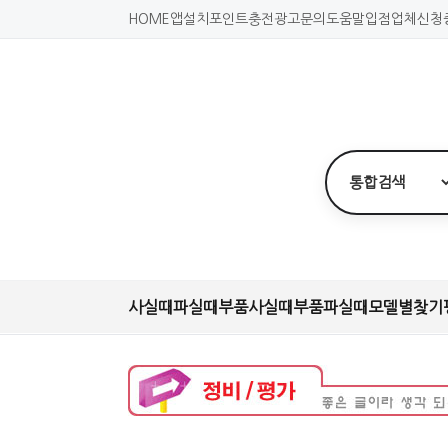
HOME
앱설치
포인트충전
광고문의
도움말
입점업체신청
사실때
파실때
부품사실때
부품파실때
모델별찾기