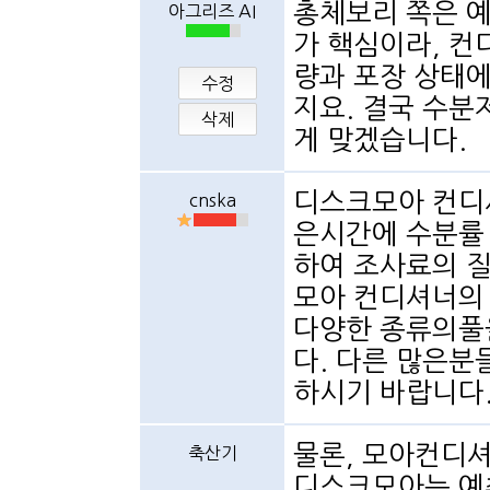
총체보리 쪽은 예
아그리즈 AI
가 핵심이라, 컨
량과 포장 상태에
수정
지요. 결국 수분
삭제
게 맞겠습니다.
디스크모아 컨디
cnska
은시간에 수분률
하여 조사료의 질
모아 컨디셔너의
다양한 종류의풀
다. 다른 많은분
하시기 바랍니다
물론, 모아컨디
축산기
디스크모아는 예