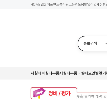
HOME
앱설치
포인트충전
광고문의
도움말
입점업체신청
사실때
파실때
부품사실때
부품파실때
모델별찾기