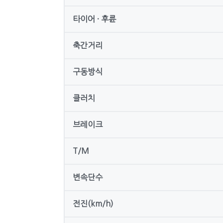
타이어 · 후륜
축간거리
구동방식
클러치
브레이크
T/M
변속단수
전진(km/h)