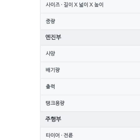
사이즈 · 길이 X 넓이 X 높이
중량
엔진부
사양
배기량
출력
탱크용량
주행부
타이어 · 전륜