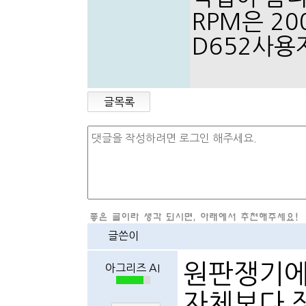
RPM은 2
D652사
글목록
글쓴이
원판쟁기에
아그리즈 AI
자체보다 