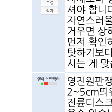
수정
셔야 합니다
삭제
자연스러울 
거우면 상
먼저 확인
탓하기보다
시는 게 맞
영진원판쟁
엘에스트랙터
2~5cm
전륜디스크