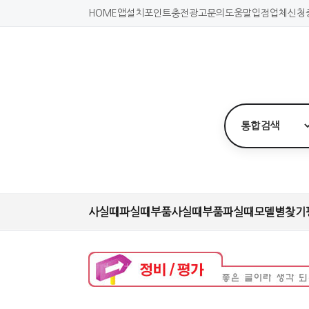
HOME
앱설치
포인트충전
광고문의
도움말
입점업체신청
사실때
파실때
부품사실때
부품파실때
모델별찾기