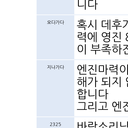
니다
혹시 데후가
오다가다
력에 영진 
이 부족하
엔진마력이
지나가다
해가 되지
합니다
그리고 엔
바람소리님
2325