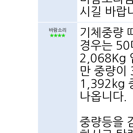
시길 바랍
기체중량 때
바람소리
경우는 5
2,068K
만 중량이 
1,392k
나옵니다.
중량등을 