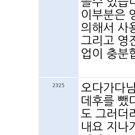
을수 있습
이부분은 영
의해서 사용
그리고 영진
업이 충분
오다가다님
2325
데후를 뺐
도 그러더
내요 지나