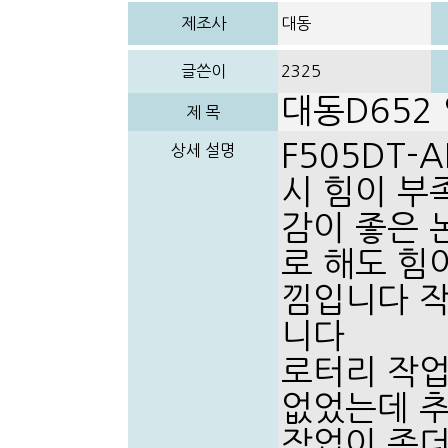
제조사
대동
글쓴이
2325
대동D65
제 목
F505DT
상세 설명
시 힘이 
감이 좋은 
로 해도 힘
낌입니다 작
니다
로터리 작업
없었는데 
작업이 좀더