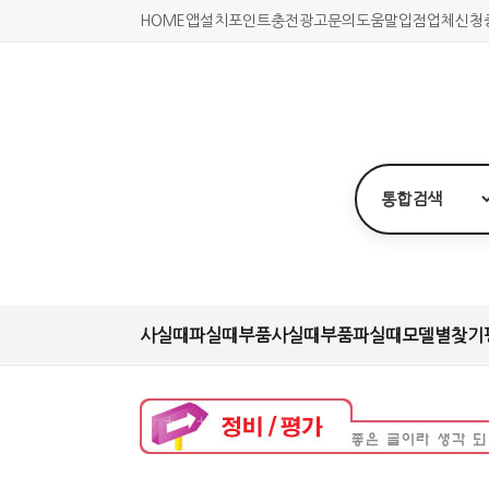
HOME
앱설치
포인트충전
광고문의
도움말
입점업체신청
사실때
파실때
부품사실때
부품파실때
모델별찾기