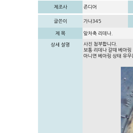
제조사
존디어
글쓴이
가나345
제 목
앞차축 리데나.
사진 첨부합니다.
상세 설명
보통 리데나 갈때 베아링
아니면 베아링 상태 유무