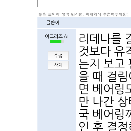
글쓴이
리데나를 
아그리즈 AI
것보다 유격
수정
는지 보고
삭제
을 때 걸
면 베어링도
만 나간 상
국 베어링
인 후 결정