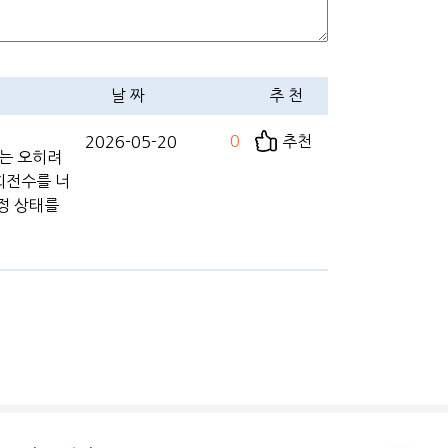
날 짜
추 천
0
추천
2026-05-20
는 오히려
회전수를 너
정 상태를