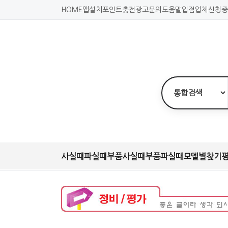
HOME
앱설치
포인트충전
광고문의
도움말
입점업체신청
중
사실때
파실때
부품사실때
부품파실때
모델별찾기