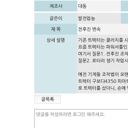
제조사
대동
글쓴이
쌀전업농
제 목
전후진 변속
상세 설명
기존 트렉터는 클러치를 사
요즘 트렉터는 파워셔틀인가
여기서 질문1. 전후진 조
질문2. 로타리 쟁기 작업
예전 기계들 조작법이 오랜
트렉터 구보다4350 피아
로 트렉터를 샀더니, 손에
글목록