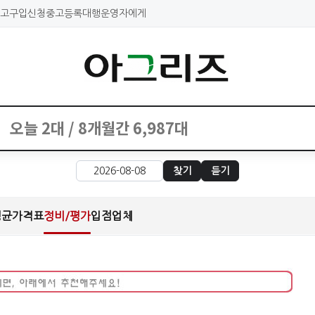
고구입신청
중고등록대행
운영자에게
찾기
듣기
평균가격표
정비/평가
입점업체