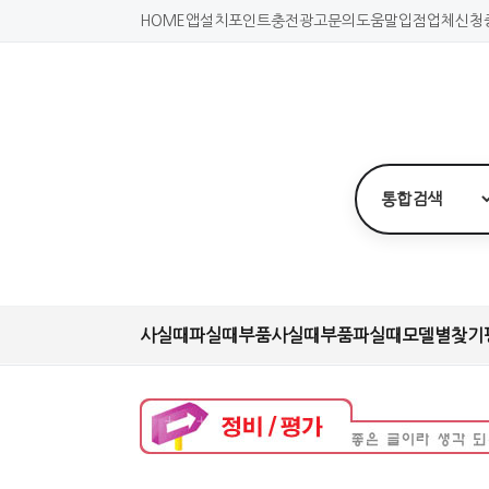
HOME
앱설치
포인트충전
광고문의
도움말
입점업체신청
사실때
파실때
부품사실때
부품파실때
모델별찾기