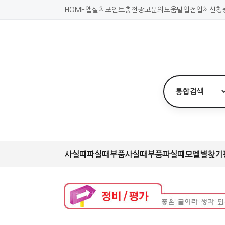
HOME
앱설치
포인트충전
광고문의
도움말
입점업체신청
사실때
파실때
부품사실때
부품파실때
모델별찾기