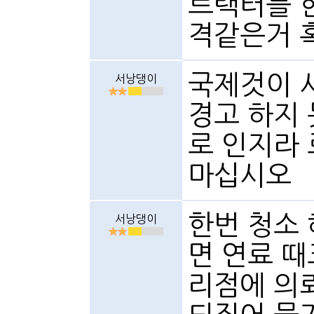
트랙터를 
격같은거 
국제것이 
서낭댕이
경고 하지
로 인지라 
마십시오
한번 청소 
서낭댕이
면 연료 때
리점에 의