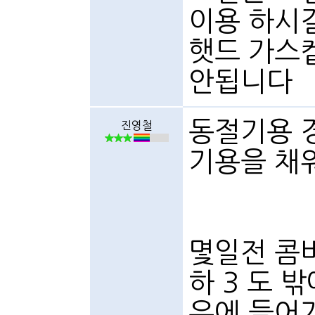
이용 하시길
햇드 가스
안됩니다
동절기용 
진영철
기용을 채워
몇일전 콤바
하 3 도 
유에 들어