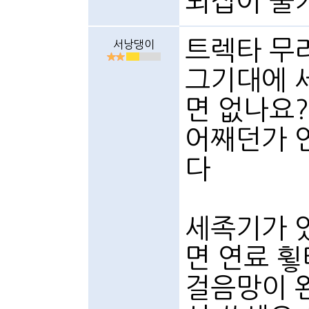
되집어 물
트렉타 무
서낭댕이
그기대에 
면 없나요?
어째던가 
다
세족기가 
면 연료 
걸음망이 