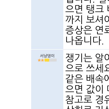
으면 탱크
까지 보셔
증상은 연
나옵니다.
쟁기는 알
서낭댕이
으로 쓰세
같은 배속
으면 값이
참고로 경