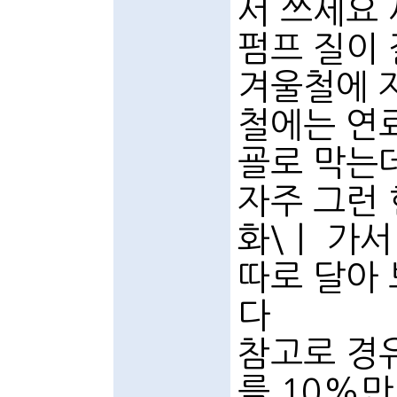
서 쓰세요
펌프 질이
겨울철에 
철에는 연
굘로 막는
자주 그런
화\ㅣ 가서
따로 달아
다
참고로 경유
를 10%만