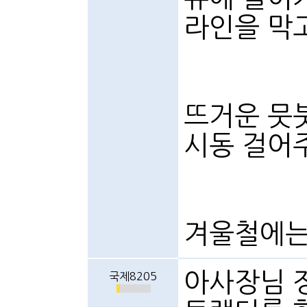
라인을 막고
뜨거운 뭇
시동 걸어
겨울철에는
아사장님 
국제8205