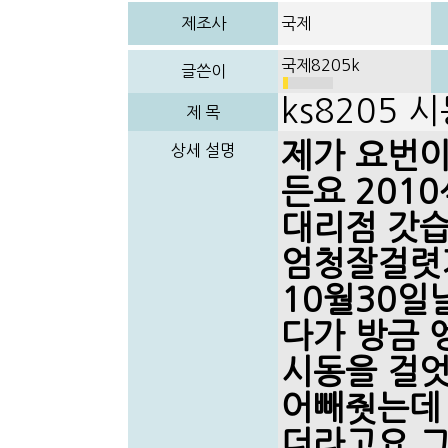
제조사
국제
국제8205k
글쓴이
ks8205
제 목
제가 요번
상세 설명
든요 201
대리점 갓습
엄청잘걸렷
10월30일
다가 방금 
시동을 걸엇
어빼줫는데
더라고요 