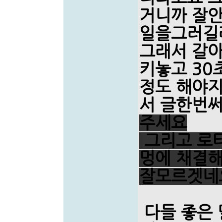
거니까 잘안
일을그러길
그래서 갈
키놓고 30
정도 해야
서 글한번
주세요
그리고 로타
멍에 채결
잘모르겟네
다들 좋은