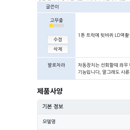
글쓴이
고무줄
1톤 트럭에 뒷바퀴 LD역
수정
삭제
발로차라
차동장치는 선회할때 좌우 
기능입니다, 말그래도 사륜
제품사양
기본 정보
모델명