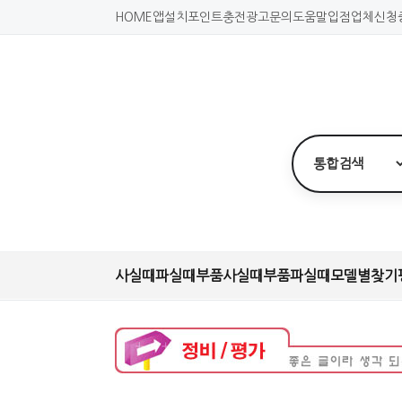
HOME
앱설치
포인트충전
광고문의
도움말
입점업체신청
사실때
파실때
부품사실때
부품파실때
모델별찾기