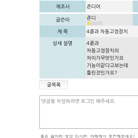
제조사
존디어
죤디
글쓴이
제 목
4륜과 차동고정장치
상세 설명
4륜과
차동고정장치의
차이가무엇인가요
기능이같다고보는데
틀린것인가요?
글목록