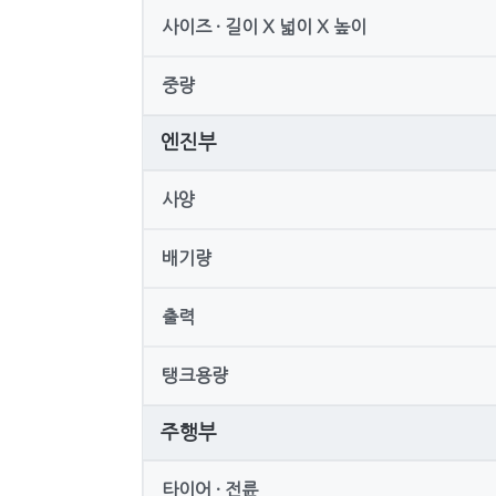
사이즈 · 길이 X 넓이 X 높이
중량
엔진부
사양
배기량
출력
탱크용량
주행부
타이어 · 전륜