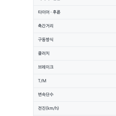
타이어 · 후륜
축간거리
구동방식
클러치
브레이크
T/M
변속단수
전진(km/h)