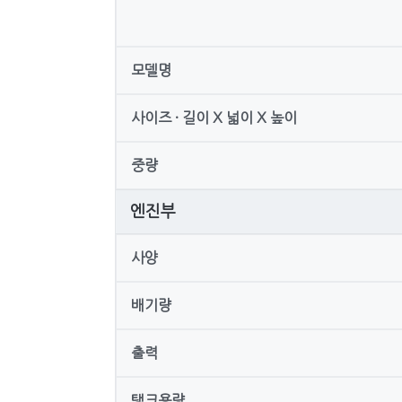
모델명
사이즈 · 길이 X 넓이 X 높이
중량
엔진부
사양
배기량
출력
탱크용량