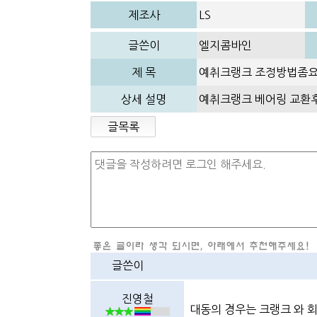
제조사
LS
글쓴이
엘지콤바인
제 목
예취크랭크 조정방법좀
상세 설명
예취크랭크 베어링 교환
글목록
글쓴이
진영철
대동의 경우는 크랭크 와 