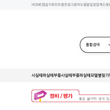
HOME
앱설치
포인트충전
광고문의
도움말
입점업체신청
사실때
파실때
부품사실때
부품파실때
모델별찾기