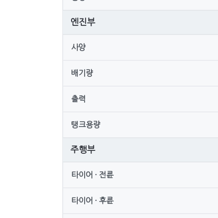
엔진부
사양
배기량
출력
탱크용량
주행부
타이어 · 전륜
타이어 · 후륜