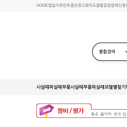
HOME
앱설치
포인트충전
광고문의
도움말
입점업체신청
사실때
파실때
부품사실때
부품파실때
모델별찾기