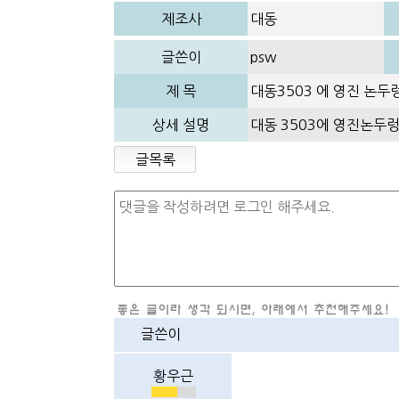
제조사
대동
글쓴이
psw
제 목
대동3503 에 영진 논
상세 설명
대동 3503에 영진논
글목록
글쓴이
황우근