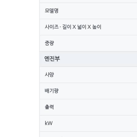
모델명
사이즈 · 길이 X 넓이 X 높이
중량
엔진부
사양
배기량
출력
kW