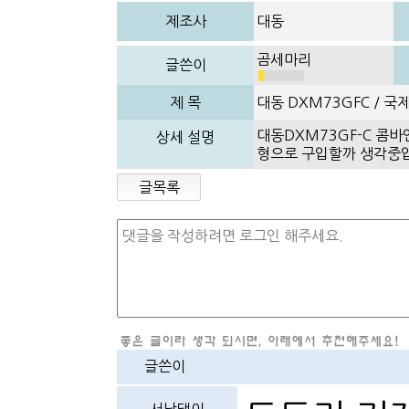
제조사
대동
곰세마리
글쓴이
제 목
대동 DXM73GFC / 국제
대동DXM73GF-C 콤바
상세 설명
형으로 구입할까 생각중입
글목록
글쓴이