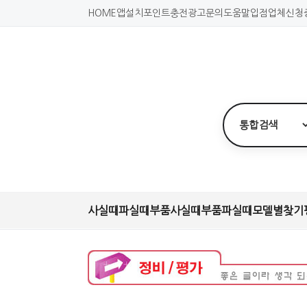
HOME
앱설치
포인트충전
광고문의
도움말
입점업체신청
사실때
파실때
부품사실때
부품파실때
모델별찾기