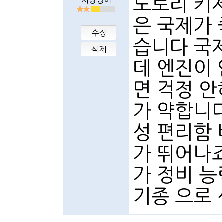
도토리 키
서낭댕이
은 국제가
수정
습니다 국
삭제
데 엔진이
면 걱정 
가 약합니
성 편리함 
가 뛰어나죠
가 정비 
기종 으로 