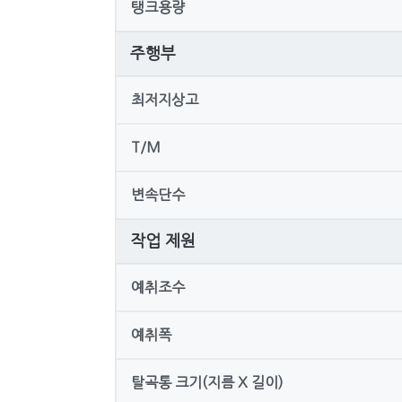
탱크용량
주행부
최저지상고
T/M
변속단수
작업 제원
예취조수
예취폭
탈곡통 크기(지름 X 길이)