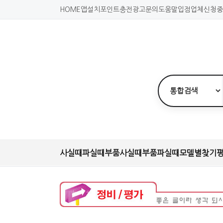
HOME
앱설치
포인트충전
광고문의
도움말
입점업체신청
중
사실때
파실때
부품사실때
부품파실때
모델별찾기