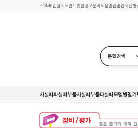
HOME
앱설치
포인트충전
광고문의
도움말
입점업체신청
사실때
파실때
부품사실때
부품파실때
모델별찾기