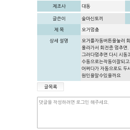
제조사
대동
글쓴이
술마신토끼
제 목
오거멈춤
상세 설명
오거를자동버튼을눌러 
올라가서 회전중 멈추면.
그러다멈추면 다시 시동끄
수동으로는작동이잘되고요
어쩌다가 자동으로도 두
원인을알수있을까요
글목록