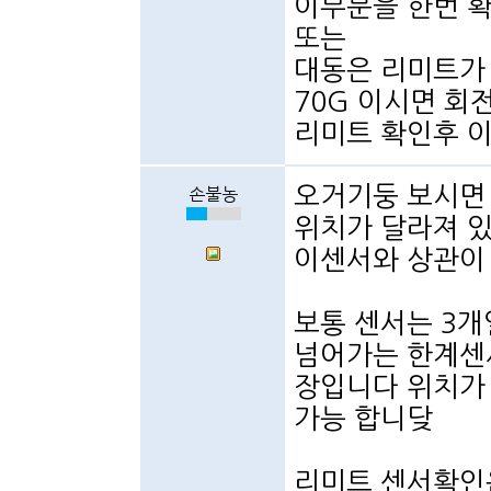
이부분을 한번 확
또는
대동은 리미트가
70G 이시면 
리미트 확인후 이
오거기둥 보시면
손불농
위치가 달라져 
이센서와 상관이
보통 센서는 3개
넘어가는 한계센서
장입니다 위치가
가능 합니닺
리미트 센서확인