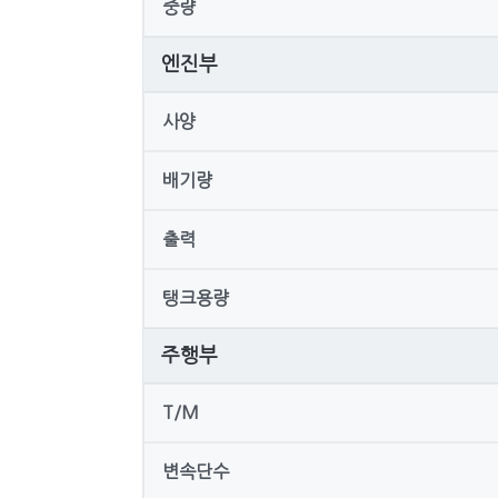
중량
엔진부
사양
배기량
출력
탱크용량
주행부
T/M
변속단수