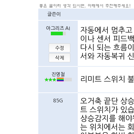
글쓴이
아그리즈 AI
자동에서 멈추고
이나 센서 피드백
다시 되는 흐름
수정
서와 자동복귀 신
삭제
진영철
리미트 스위치 불
오거축 끝단 상
85G
트 스위치가 있습
상승감지를 해야
는 위치에서는 회