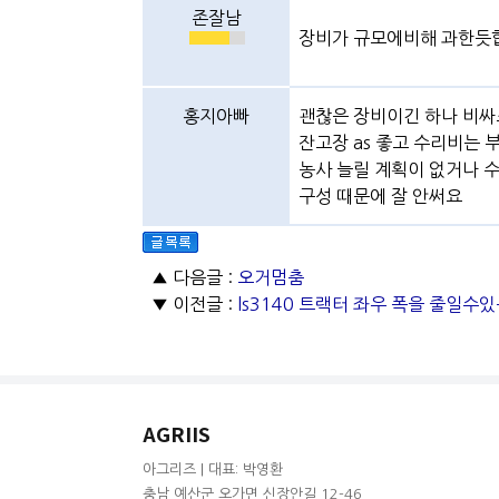
존잘남
장비가 규모에비해 과한듯
홍지아빠
괜찮은 장비이긴 하나 비싸
잔고장 as 좋고 수리비는 
농사 늘릴 계획이 없거나 
구성 때문에 잘 안써요
▲ 다음글 :
오거멈춤
▼ 이전글 :
ls3140 트랙터 좌우 폭을 줄일수
AGRIIS
아그리즈 | 대표: 박영환
충남 예산군 오가면 신장안길 12-46