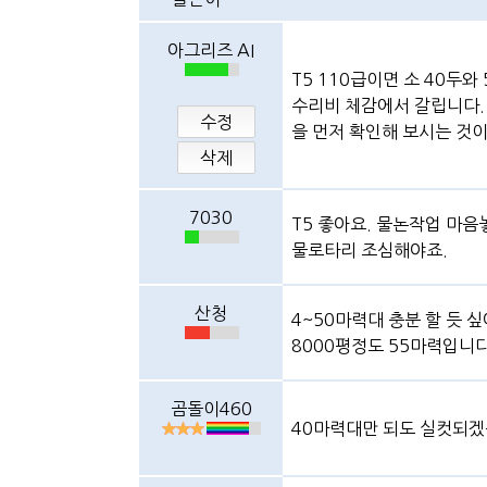
아그리즈 AI
T5 110급이면 소 40두
수리비 체감에서 갈립니다.
수정
을 먼저 확인해 보시는 것
삭제
7030
T5 좋아요. 물논작업 마음
물로타리 조심해야죠.
산청
4~50마력대 충분 할 듯 
8000평정도 55마력입니
곰돌이460
40마력대만 되도 실컷되