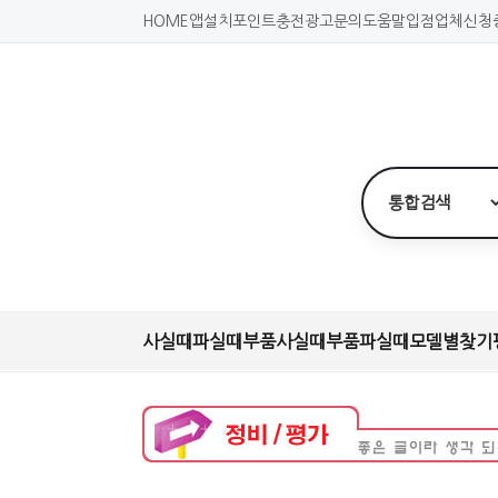
HOME
앱설치
포인트충전
광고문의
도움말
입점업체신청
사실때
파실때
부품사실때
부품파실때
모델별찾기