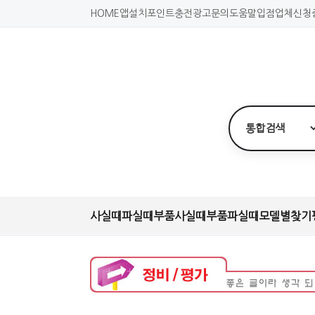
HOME
앱설치
포인트충전
광고문의
도움말
입점업체신청
사실때
파실때
부품사실때
부품파실때
모델별찾기