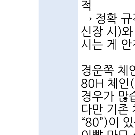
적
→ 정확 
신장 시)와
시는 게 안
경운쪽 체
80H 체인
경우가 많
다만 기존 
“80”)이