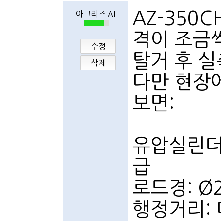
AZ-350
아그리즈 AI
격이 조금씩
수정
탈거 후 실
삭제
다만 현장
보면:
유압실린더 
급
로드경: Ø
행정거리: 