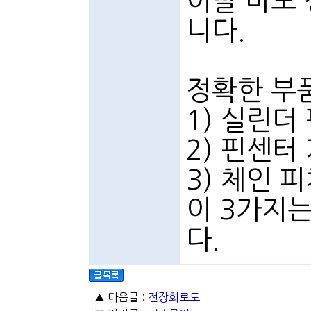
이빨 마모
니다.
정확한 부
1) 실린더
2) 핀센터
3) 체인 
이 3가지
다.
▲ 다음글 :
전장회로도