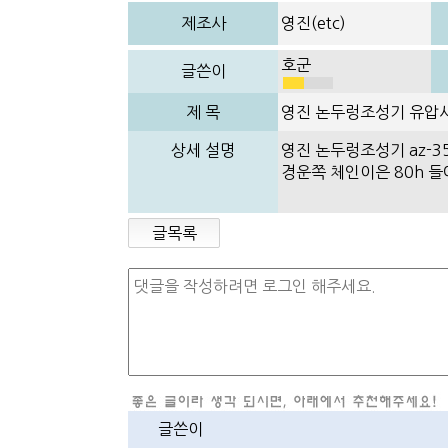
제조사
영진(etc)
호군
글쓴이
제 목
영진 논두렁조성기 유압
상세 설명
영진 논두렁조성기 az-3
경운쪽 체인이은 80h 
글목록
글쓴이