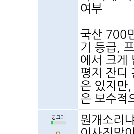
여부
국산 700
기 등급, 
에서 크게 
평지 잔디
은 있지만,
은 보수적
뭔개소리냐
궁그미
이사진말