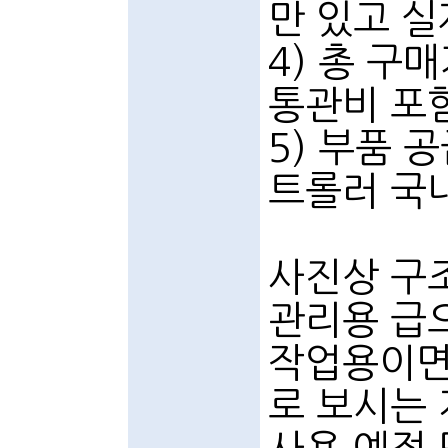
만 있고 실
4) 총 구
통관비 포
5) 부품 
트롤러 국
사진상 구
관리용 급
작업용이면
로 보시는 