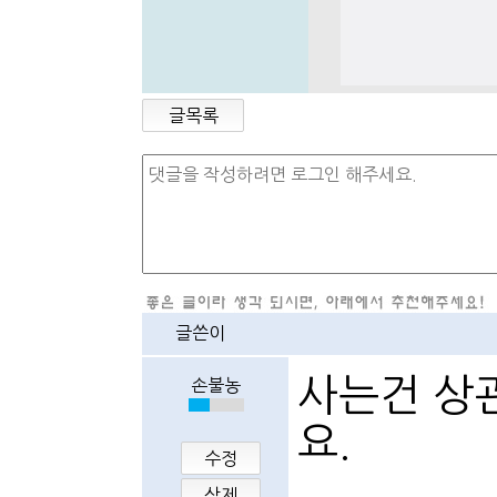
글목록
글쓴이
사는건 상
손불농
요.
수정
삭제