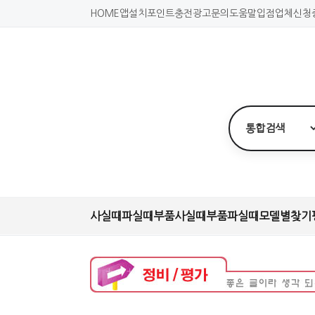
HOME
앱설치
포인트충전
광고문의
도움말
입점업체신청
사실때
파실때
부품사실때
부품파실때
모델별찾기