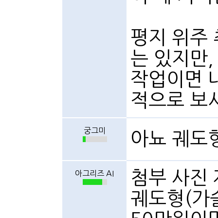
평지 위주
는 있지만
작업이면 
적으로 보
궁그미
아뇨 궤도
첨부 사진 
아그리즈 AI
궤도형(가