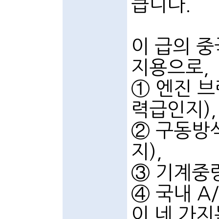
큽니다.
이 급의 중
지용으로,
① 엔진 브랜
력급인지),
② 구동방
지),
③ 기계중량
④ 국내 A
이 네 가지