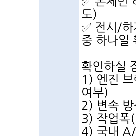
✅ 본체만 
도)
✅ 전시/
중 하나일
확인하실 
1) 엔진 
여부)
2) 변속 
3) 작업폭(
4) 국내 