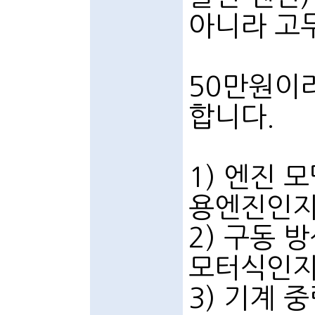
아니라 고무
50만원이
합니다.
1) 엔진 모
용엔진인지
2) 구동 
모터식인지 
3) 기계 