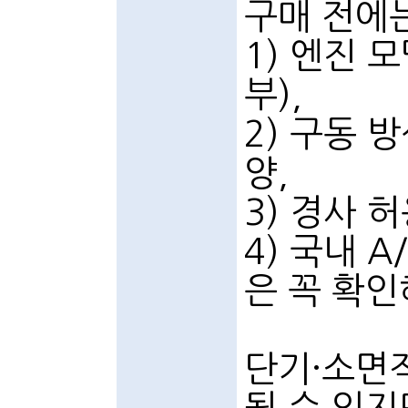
구매 전에
1) 엔진 
부),
2) 구동 
양,
3) 경사 허
4) 국내 
은 꼭 확인
단기·소면