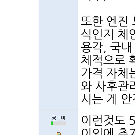
또한 엔진 
식인지 체인
용각, 국내
체적으로 
가격 자체
와 사후관
시는 게 안
이런것도 
궁그미
이외에 추