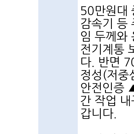
50만원대
감속기 등
임 두께와 
전기계통 
다. 반면 
정성(저중심
안전인증 ▲
간 작업 내
갑니다.