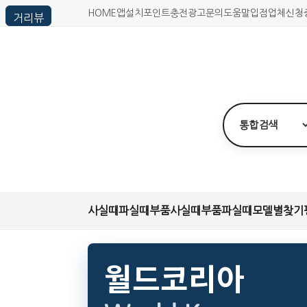
HOME
앱설치
포인트충전
광고문의
도움말
입점업체신청
사실때
파실때
부품사실때
부품파실때
모델별찾기
월드코리아