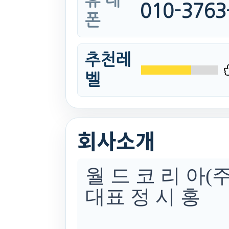
휴 대
010-3763
폰
추천레
벨
회사소개
월 드 코 리 아(주
대표 정 시 홍