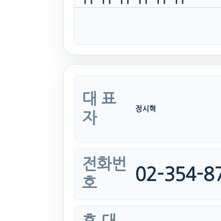
대 표
정시혁
자
전화번
02-354-8
호