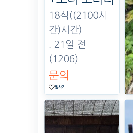
18식((2100시
간)시간)
. 21일 전
(1206)
문의
찜하기