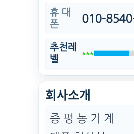
휴 대
010-8540
폰
추천레
벨
회사소개
증 평 농 기 계