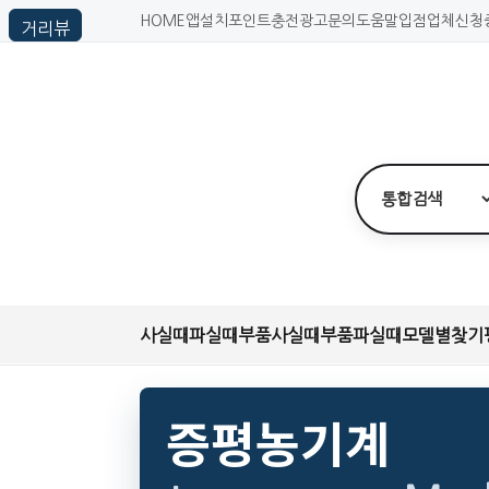
HOME
앱설치
포인트충전
광고문의
도움말
입점업체신청
사실때
파실때
부품사실때
부품파실때
모델별찾기
증평농기계