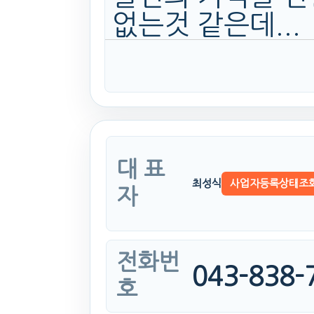
없는것 같은데...
대 표
최성식
사업자등록상태조
자
전화번
043-838-
호