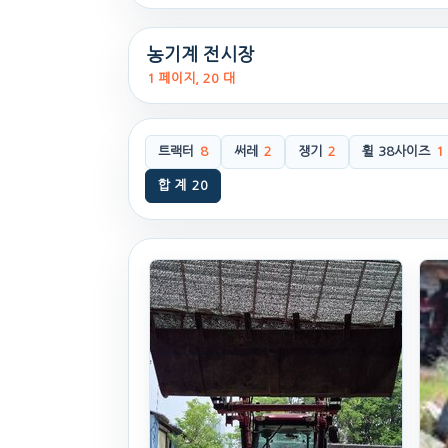
농기계 전시장
1 페이지, 20 대
트랙터
8
써레
2
쟁기
2
휠 38사이즈
1
합 계
20