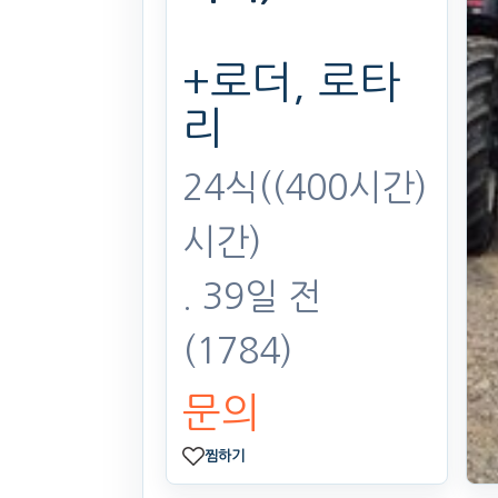
+로더, 로타
리
24식((400시간)
시간)
. 39일 전
(1784)
문의
찜하기