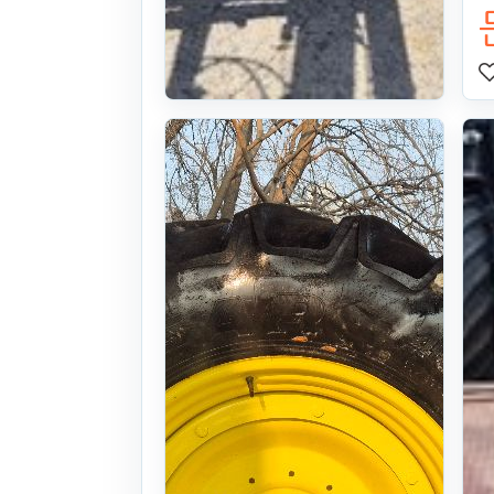
제트 써레 대
형
23식((0시간)시
간)
. 62일 전
(1496)
150
만원