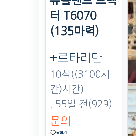
뉴홀랜드 트랙
터 T6070
(135마력)
+로타리만
10식((3100시
간)시간)
. 55일 전
(929)
문의
찜하기