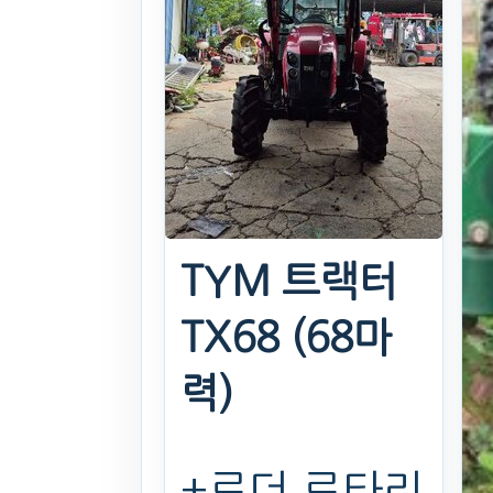
TYM 트랙터
TX68 (68마
력)
+로더 로타리