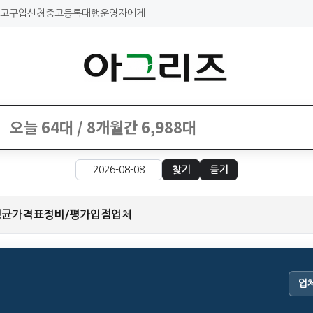
고구입신청
중고등록대행
운영자에게
찾기
듣기
평균가격표
정비/평가
입점업체
업