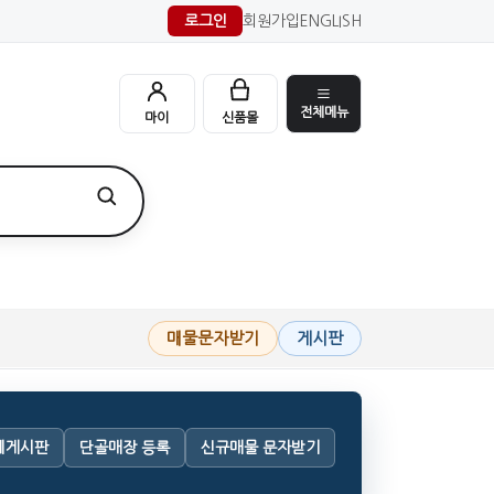
로그인
회원가입
ENGLISH
전체메뉴
마이
신품몰
매물문자받기
게시판
체게시판
단골매장 등록
신규매물 문자받기