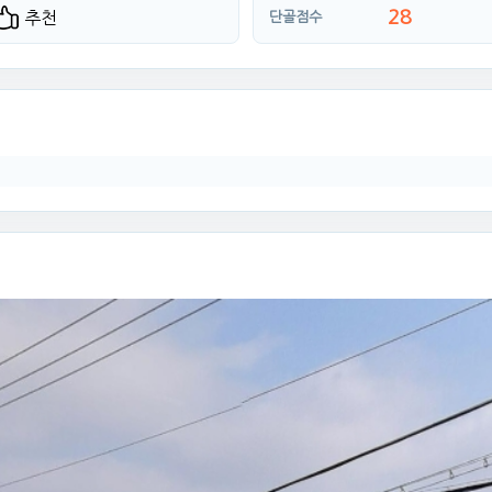
28
추천
단골점수