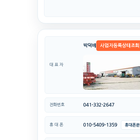
박덕배
사업자등록상태조회
대 표 자
041-332-2647
전화번호
010-5409-1359
휴 대 폰
휴대폰문