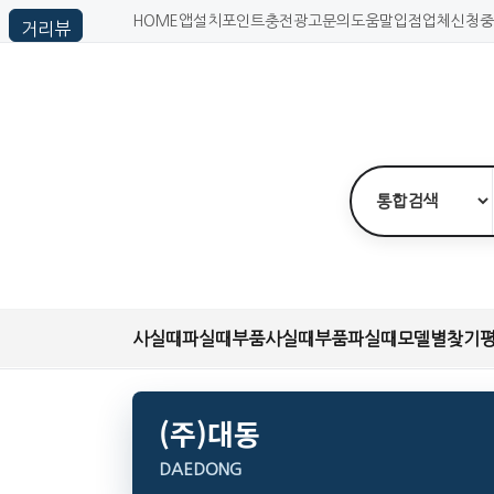
HOME
앱설치
포인트충전
광고문의
도움말
입점업체신청
중
사실때
파실때
부품사실때
부품파실때
모델별찾기
(주)대동
DAEDONG