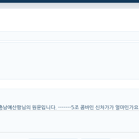
-- ☞ 충남예산팜님의 원문입니다. -------5조 콤바인 신차가가 얼마인가요