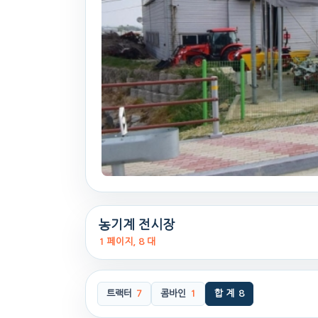
농기계 전시장
1 페이지, 8 대
트랙터
7
콤바인
1
합 계
8