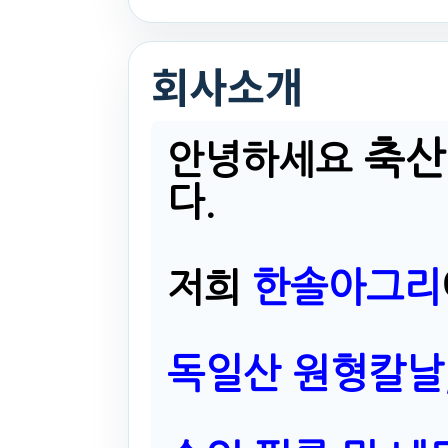
회사소개
축산
안녕하세요
다.
한솔아그리
저희
독일산 원형칼날,