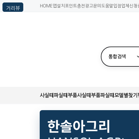
HOME
앱설치
포인트충전
광고문의
도움말
입점업체신청
사실때
파실때
부품사실때
부품파실때
모델별찾기
한솔아그리