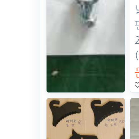
이태리산 로타
리날 판매
본체: 독일산 모