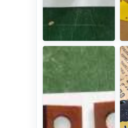
독일산 모우어
날, 유럽산 베
일러칼날 이태
리 챌리용 로
타리날
본체: