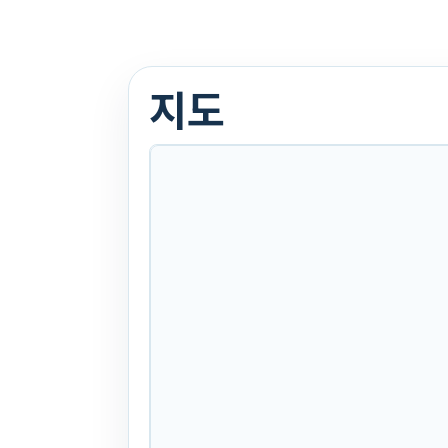
부품판매
본체: 아그리오
지도
날 비료살포기
1000리터 수입
원형날 로타리날
23식
. 3년 전
(1356)
문의
찜하기