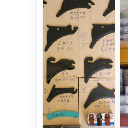
우아날 독일산,
유럽산 원형칼날
수입칼날판매
25식
. 1년 전
(1338)
문의
찜하기