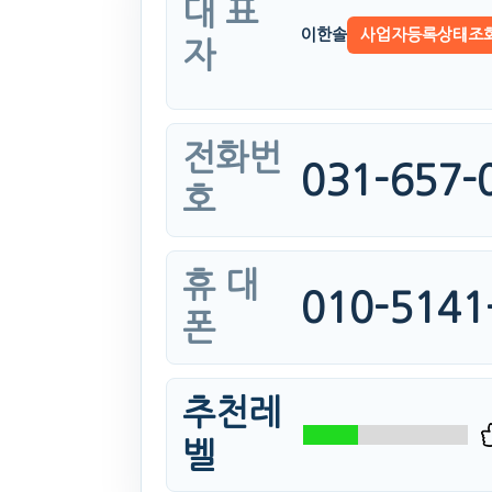
대 표
이한솔
사업자등록상태조
자
전화번
031-657-
호
휴 대
010-5141
폰
추천레
벨