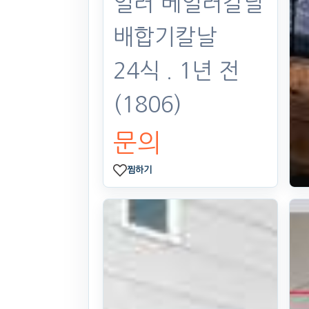
일러 베일러칼날
배합기칼날
24식
. 1년 전
(1806)
문의
찜하기