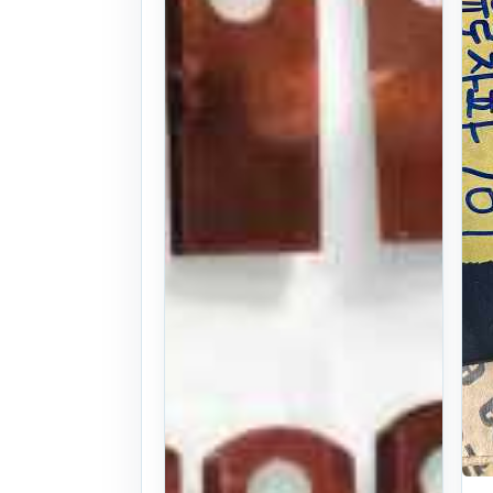
26식
. 197일 전
(1213)
4
만원
찜하기