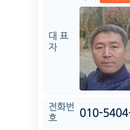
대 표
자
전화번
010-5404
호