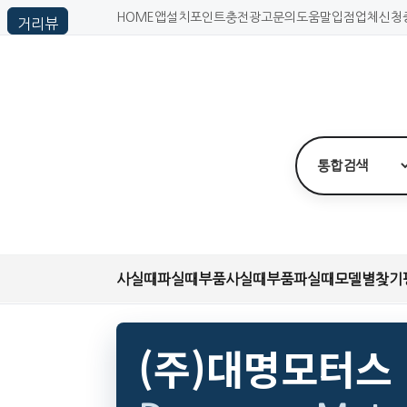
HOME
앱설치
포인트충전
광고문의
도움말
입점업체신청
사실때
파실때
부품사실때
부품파실때
모델별찾기
(주)대명모터스