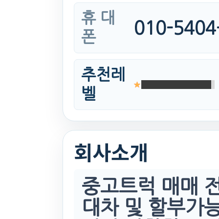
휴 대
010-5404
폰
추천레
벨
회사소개
중고트럭 매매 
대차 및 할부가