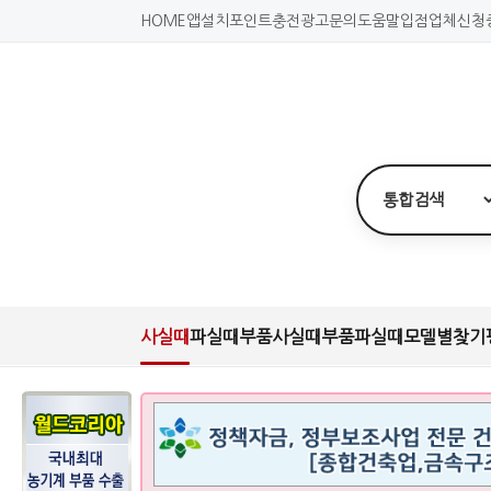
HOME
앱설치
포인트충전
광고문의
도움말
입점업체신청
사실때
파실때
부품사실때
부품파실때
모델별찾기