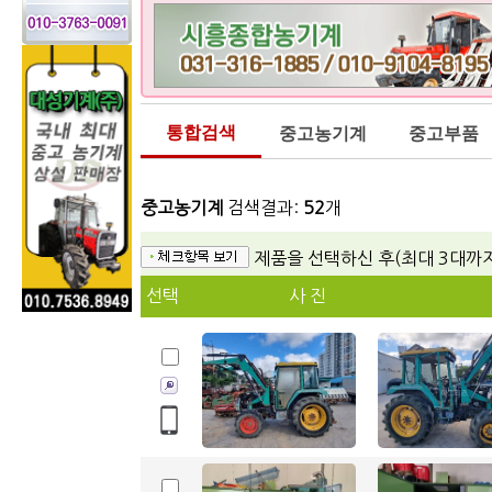
통합검색
중고농기계
중고부품
중고농기계
검색결과:
52
개
제품을 선택하신 후(최대 3대까
선택
사 진