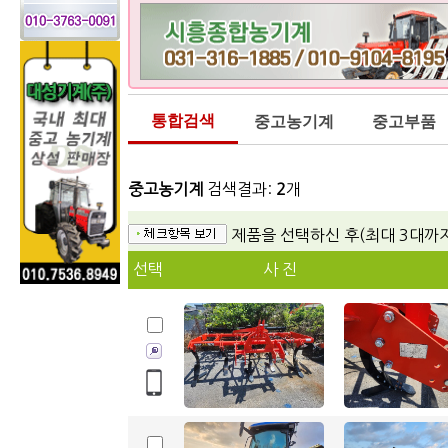
통합검색
중고농기계
중고부품
중고농기계
검색결과:
2
개
제품을 선택하신 후(최대 3대까
선택
사 진