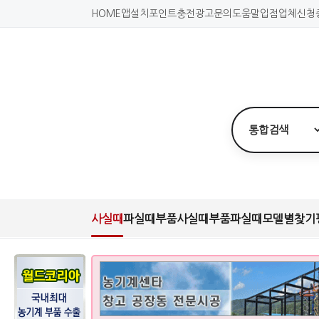
HOME
앱설치
포인트충전
광고문의
도움말
입점업체신청
사실때
파실때
부품사실때
부품파실때
모델별찾기