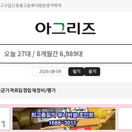
고구입신청
중고등록대행
운영자에게
찾기
듣기
평균가격표
입점업체
정비/평가