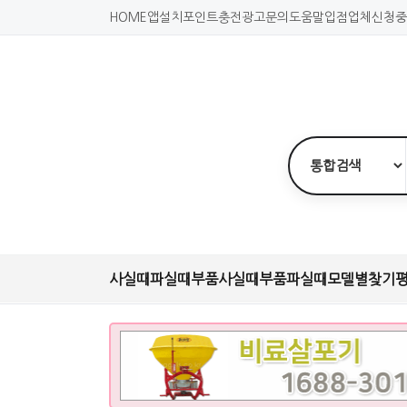
HOME
앱설치
포인트충전
광고문의
도움말
입점업체신청
중
사실때
파실때
부품사실때
부품파실때
모델별찾기