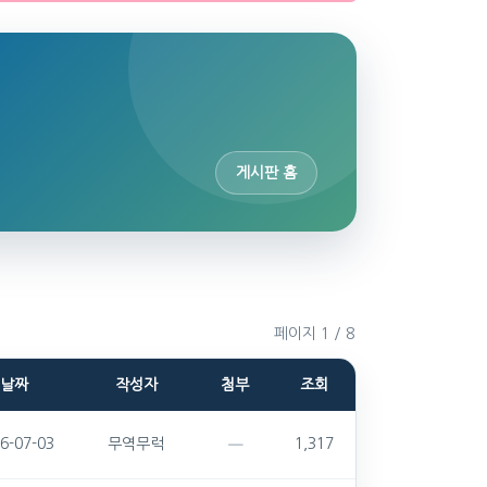
게시판 홈
페이지 1 / 8
날짜
작성자
첨부
조회
6-07-03
무역무럭
1,317
—