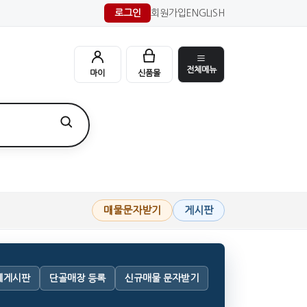
로그인
회원가입
ENGLISH
전체메뉴
마이
신품몰
매물문자받기
게시판
체게시판
단골매장 등록
신규매물 문자받기