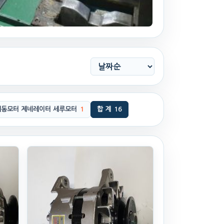
시동모터 제네레이터 세루모터
1
합 계
16