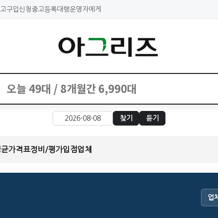
고구입신청
중고등록대행
운영자에게
찾기
듣기
평균가격표
정비/평가
입점업체
업