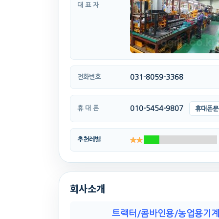
대 표 자
031-8059-3368
전화번호
010-5454-9807
휴 대 폰
휴대폰문
추천레벨
회사소개
트랙터/콤바인용/농업용기계/중