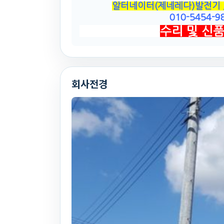
알터네이터(제네레다)발전기 /
010-5454-98
수리 및 신품
회사전경