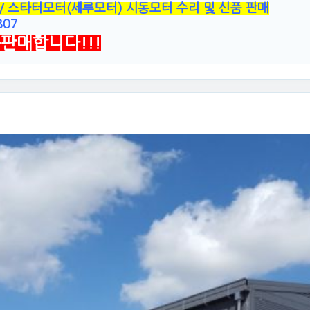
 스타터모터(세루모터) 시동모터 수리 및 신품 판매
07
판매합니다!!!