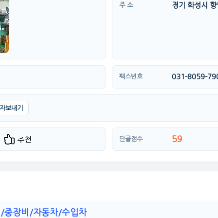
경기 화성시 향남
주 소
031-8059-79
팩스번호
자보내기
59
추천
단골점수
장비/자동차/수입차