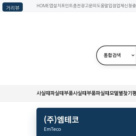
HOME
앱설치
포인트충전
광고문의
도움말
입점업체신청
중
사실때
파실때
부품사실때
부품파실때
모델별찾기
(주)엠테코
EmTeco