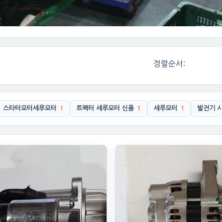
정렬순서:
스타터모터세루모터
1
트랙터 세루모터 신품
1
세루모터
1
발전기 