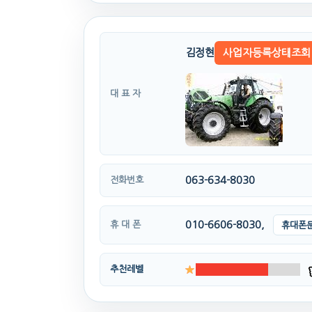
김정현
사업자등록상태조회
대 표 자
063-634-8030
전화번호
010-6606-8030,
휴 대 폰
휴대폰
추천레벨