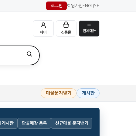
로그인
회원가입
ENGLISH
전체메뉴
마이
신품몰
매물문자받기
게시판
체게시판
단골매장 등록
신규매물 문자받기