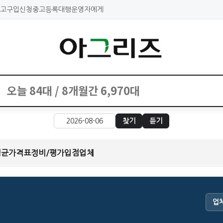
고구입신청
중고등록대행
운영자에게
찾기
듣기
평균가격표
정비/평가
입점업체
업