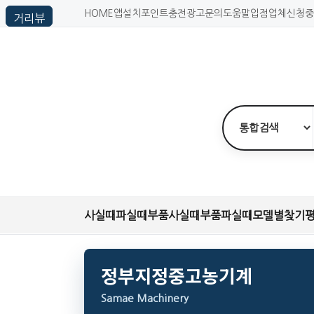
HOME
앱설치
포인트충전
광고문의
도움말
입점업체신청
중
사실때
파실때
부품사실때
부품파실때
모델별찾기
정부지정중고농기계
Samae Machinery