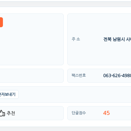
전북 남원시 사
주 소
063-626-498
팩스번호
문자보내기
45
추천
단골점수