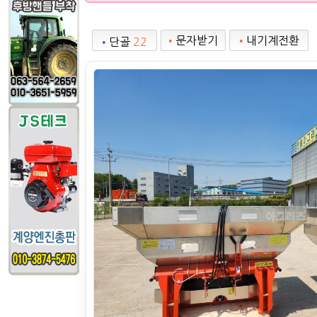
•
문자받기
•
내기계전환
•
단골
22