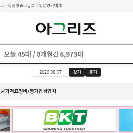
고구입신청
중고등록대행
운영자에게
찾기
듣기
평균가격표
정비/평가
입점업체