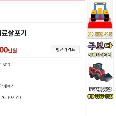
비료살포기
00
만원
평균가격표
L1500
압개폐식
026 (0시간)