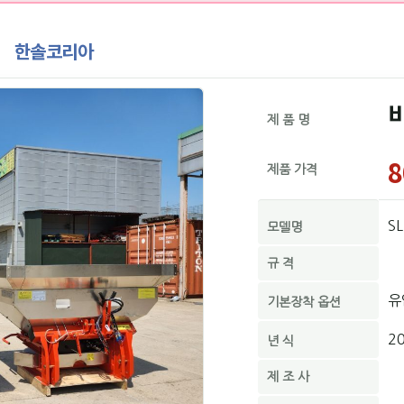
한솔코리아
제 품 명
8
제품 가격
S
모델명
규 격
유
기본장착 옵션
2
년 식
제 조 사