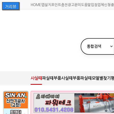
HOME
앱설치
포인트충전
광고문의
도움말
입점업체신청
중
사실때
파실때
부품사실때
부품파실때
모델별찾기