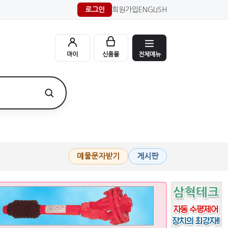
로그인
회원가입
ENGLISH
전체메뉴
마이
신품몰
매물문자받기
게시판