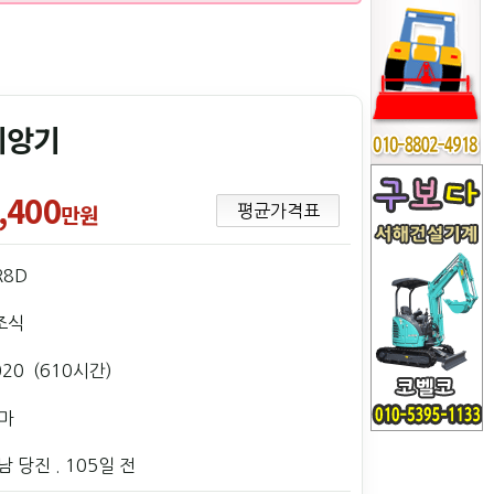
이앙기
,400
만원
평균가격표
R8D
조식
020 (610시간)
마
남 당진
. 105일 전