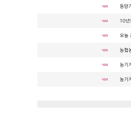
동양가
10년
오늘 
농협농
농기계
농기계