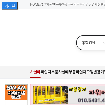
HOME
앱설치
포인트충전
광고문의
도움말
입점업체신청
사실때
파실때
부품사실때
부품파실때
모델별찾기