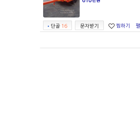
610
만원
찜하기
•
단골
16
문자받기