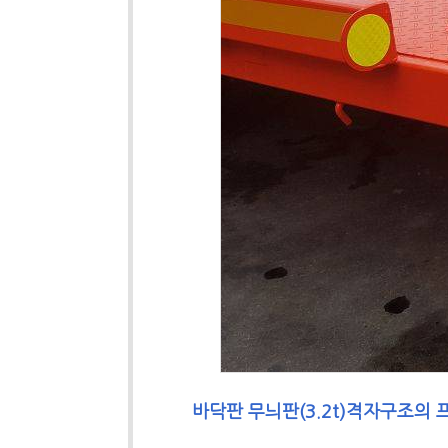
바닥판 무늬판(3.2t)격자구조의