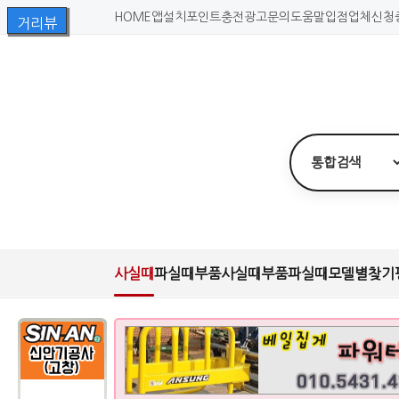
HOME
앱설치
포인트충전
광고문의
도움말
입점업체신청
사실때
파실때
부품사실때
부품파실때
모델별찾기