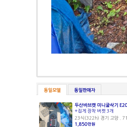
동일모델
동일판매자
두산바브캣 미니굴삭기 E20
+집게 장착 버켓 3개
23식(322h) 경기 고양 . 7
1,850
만원