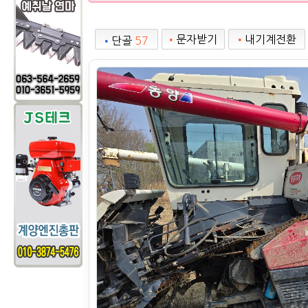
•
문자받기
•
내기계전환
•
단골
57