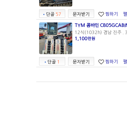
찜하기
•
단골
57
문자받기
TYM 콤바인 C805GCABI
12식(1032h) 경남 진주 . 
1,100
만원
찜하기
•
단골
1
문자받기