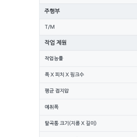
주행부
T/M
작업 제원
작업능률
폭 X 피치 X 링크수
평균 접지압
예취폭
탈곡통 크기(지름 X 길이)