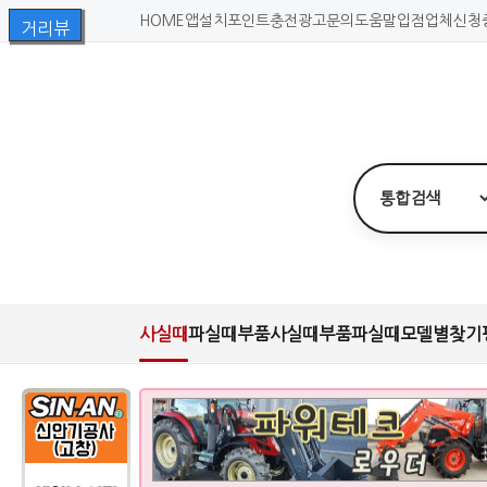
HOME
앱설치
포인트충전
광고문의
도움말
입점업체신청
사실때
파실때
부품사실때
부품파실때
모델별찾기