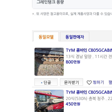
그레인탱크 용량
*. 위 사양은 참고용이므로, 실제 제품사양과 다를 수 있습
동일모델
동일판매자
TYM 콤바인 C805GCABI
13식 경남 밀양 . 11시간 전
800
만원
찜하기
•
단골
문자받기
TYM 콤바인 C805GCABI
20식(530h) 충북 청주 . 2
450
만원