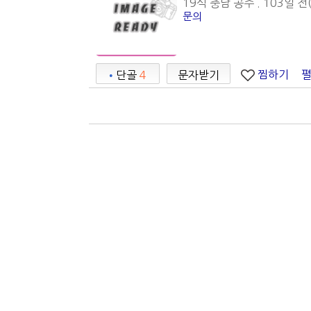
19식 충남 공주 . 103일 전(
문의
찜하기
•
단골
4
문자받기