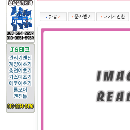
•
문자받기
•
내기계전환
•
단골
4