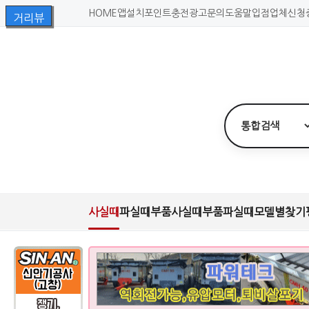
HOME
앱설치
포인트충전
광고문의
도움말
입점업체신청
사실때
파실때
부품사실때
부품파실때
모델별찾기