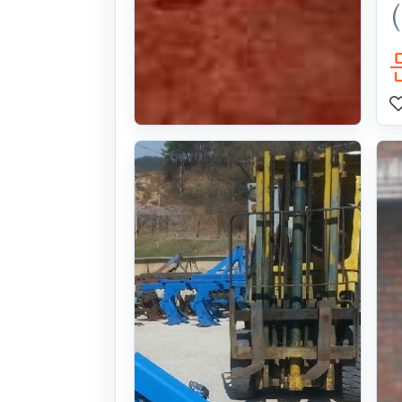
정공업사 쟁기
5련
26식((0시간)시
간)
. 114일 전
(856)