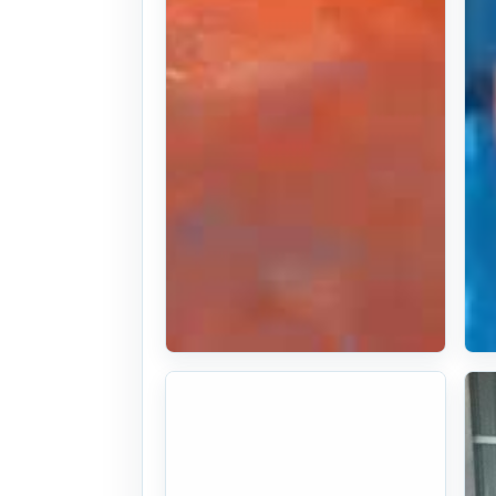
정공업사 쟁기
고심경쟁기 폭