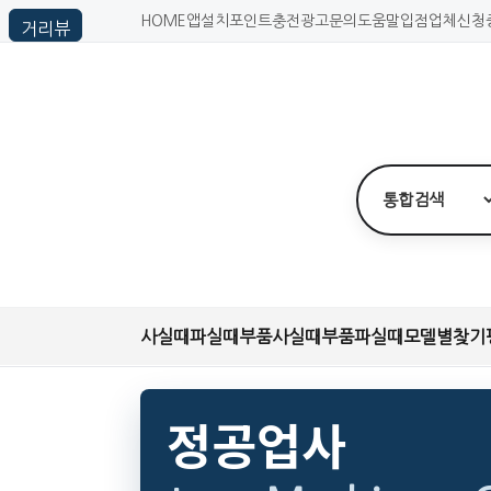
HOME
앱설치
포인트충전
광고문의
도움말
입점업체신청
사실때
파실때
부품사실때
부품파실때
모델별찾기
정공업사