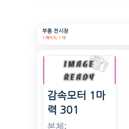
고심경쟁기 5
련
부품 전시장
26식((0시간)시
1 페이지, 1 대
간)
. 168일 전
(963)
감속모터 1마
문의
력 301
찜하기
본체: