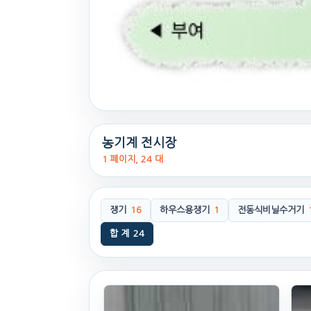
농기계 전시장
1 페이지, 24 대
쟁기
16
하우스용쟁기
1
전동식비닐수거기
합 계
24