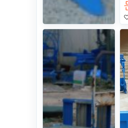
정공업사 쟁기
쟁기
26식((0시간)시
간)
. 150일 전
(904)
문의