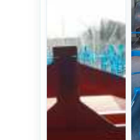
280cm
26식
. 68일 전
(1024)
문의
찜하기