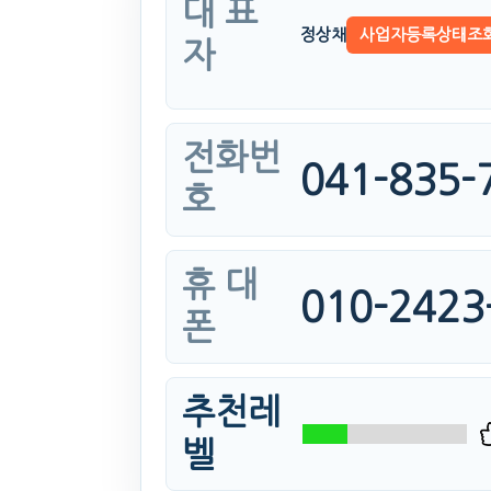
대 표
정상채
사업자등록상태조
자
전화번
041-835-
호
휴 대
010-2423
폰
추천레
벨