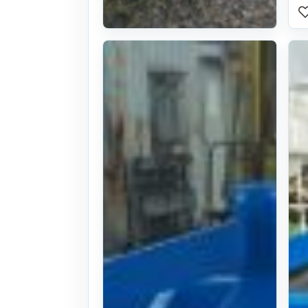
정공업사 하우
스용쟁기 이랑
4련
26식
. 152일 전
(1096)
문의