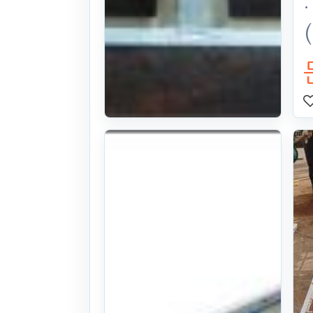
혁신농기계 육
묘상자운반기
S240(차량용
알루미늄)
26식((0시간)시