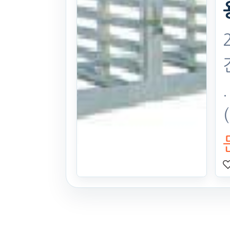
혁신농기계 육
묘상자운반기