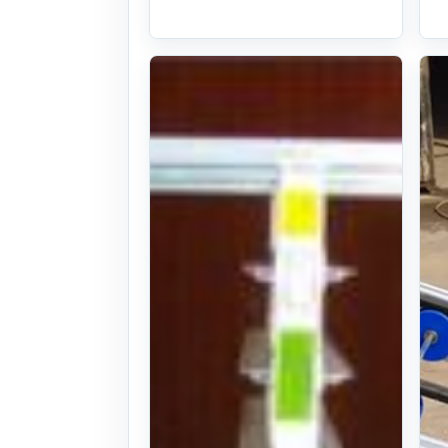
혁신농기계 육
묘상자운반기
S126(트랙터
용알루미늄)
26식((0시간)시
간)
. 208일 전
(1100)