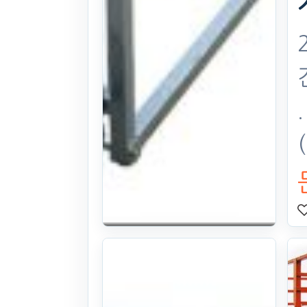
혁신농기계 묘
판이송기