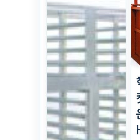
MH60A
+DC150W
모터 탑재
25식((0시간)시
간)
. 219일 전
(1097)
문의
찜하기