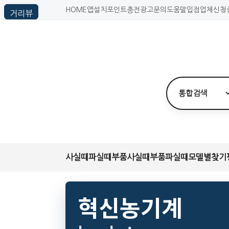
HOME
앱설치
포인트충전
광고문의
도움말
입점업체신청
사실때
파실때
부품사실때
부품파실때
모델별찾기
혁신농기계