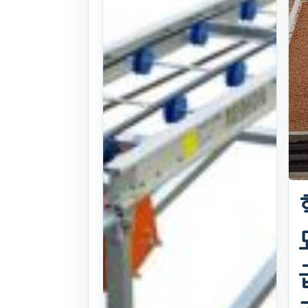
간)
. 214일 전
(1220)
문의
찜하기