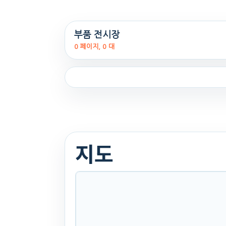
S150S(트랙
부품 전시장
터용알루미늄)
0 페이지, 0 대
25식((0시간)시
간)
. 220일 전
지도
(1020)
문의
찜하기