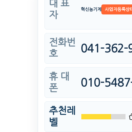
대 표
혁신농기계
사업자등록상
자
전화번
041-362-
호
휴 대
010-5487
폰
추천레
벨