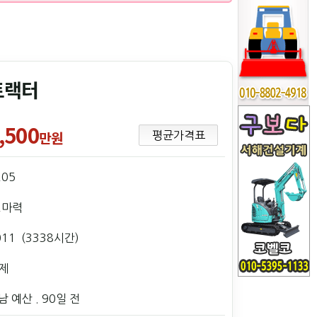
트랙터
,500
만원
평균가격표
205
2마력
011 (3338시간)
제
남 예산
. 90일 전