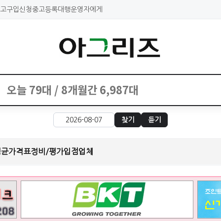
고구입신청
중고등록대행
운영자에게
찾기
듣기
평균가격표
정비/평가
입점업체