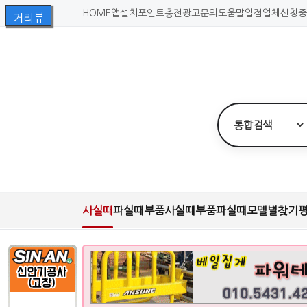
HOME
앱설치
포인트충전
광고문의
도움말
입점업체신청
중
사실때
파실때
부품사실때
부품파실때
모델별찾기