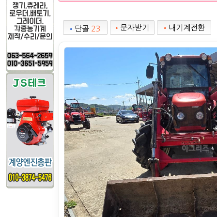
•
문자받기
•
내기계전환
•
단골
23