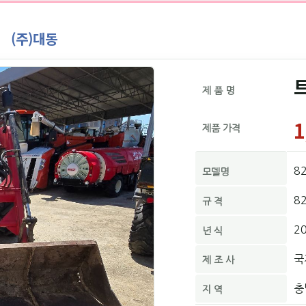
(주)대동
제 품 명
1
제품 가격
8
모델명
8
규 격
2
년 식
국
제 조 사
충
지 역