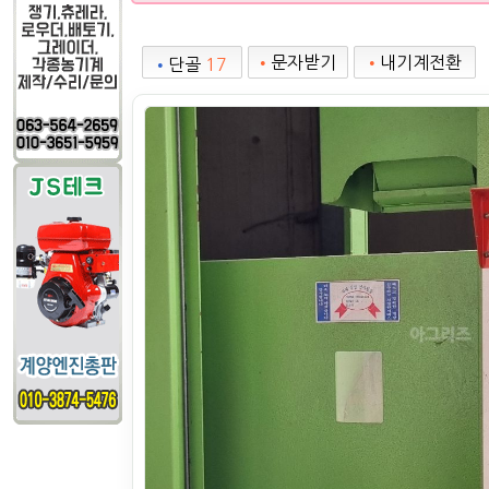
•
문자받기
•
내기계전환
•
단골
17