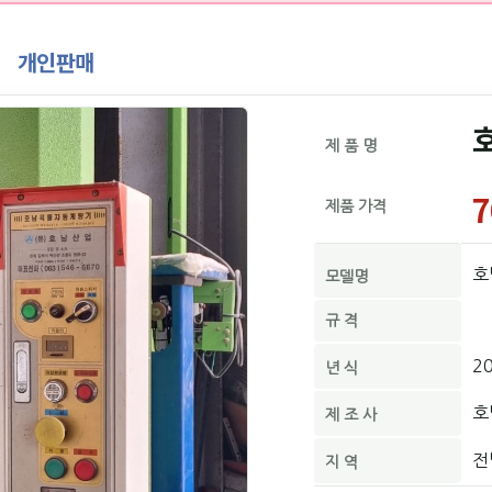
개인판매
제 품 명
7
제품 가격
호
모델명
규 격
2
년 식
호
제 조 사
전
지 역