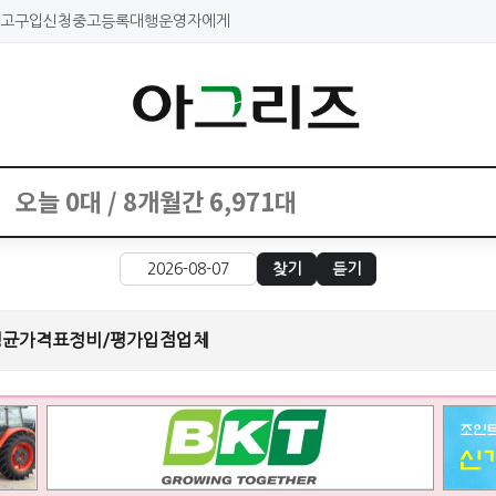
고구입신청
중고등록대행
운영자에게
찾기
듣기
평균가격표
정비/평가
입점업체