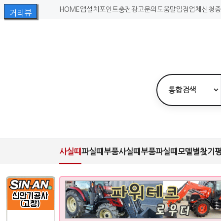
HOME
앱설치
포인트충전
광고문의
도움말
입점업체신청
중
사실때
파실때
부품사실때
부품파실때
모델별찾기