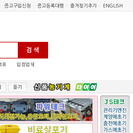
중고구입신청
중고등록대행
즐겨찾기추가
ENGLISH
격표
입점업체
기
듣기