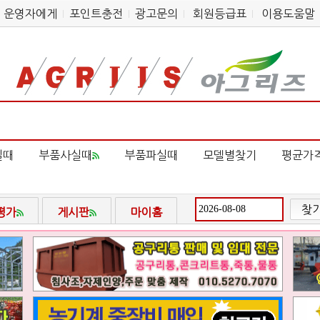
운영자에게
포인트충전
광고문의
회원등급표
이용도움말
실때
부품사실때
부품파실때
모델별찾기
평균가
찾
평가
게시판
마이홈