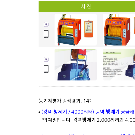
사 진
농기계평가
검색결과:
14
개
(광역
방제기
/ 4000리터) 광역
방제기
궁금해
구입예정입니다. 광역
방제기
2,000짜리와 4,