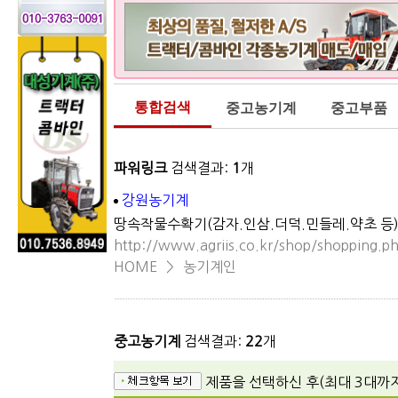
통합검색
중고농기계
중고부품
파워링크
검색결과:
1
개
강원농기계
땅속작물수확기(감자.인삼.더덕.민들레.약초 등
http://www.agriis.co.kr/shop/shopping.
HOME
>
농기계인
중고농기계
검색결과:
22
개
제품을 선택하신 후(최대 3대까