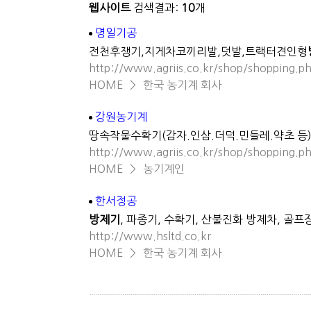
웹사이트
검색결과:
10
개
명일기공
전천후쟁기,지게차코끼리발,덧발,트랙터견인형
http://www.agriis.co.kr/shop/shopping.
HOME
>
한국 농기계 회사
강원농기계
땅속작물수확기(감자.인삼.더덕.민들레.약초 등
http://www.agriis.co.kr/shop/shopping.
HOME
>
농기계인
한서정공
방제기
, 파종기, 수확기, 산불진화 방제차, 골프
http://www.hsltd.co.kr
HOME
>
한국 농기계 회사