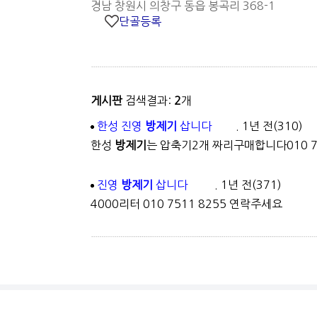
경남 창원시 의창구 동읍 봉곡리 368-1
단골등록
게시판
검색결과:
2
개
한성 진영
방제기
삽니다
. 1년 전
(310)
한성
방제기
는 압축기2개 짜리구매합니다010 7
진영
방제기
삽니다
. 1년 전
(371)
4000리터 010 7511 8255 연락주세요