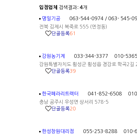
입점업체
검색결과:
4
개
명일기공
063-544-0974 / 063- 545-0
전북 김제시 복죽로 555 (연정동)
단골등록
61
강원농기계
033-344-3377
010-536
강원특별자치도 횡성군 횡성읍 경강로 학곡2길 2
단골등록
39
한국페라리트랙터
041-852-6508
010
충남 공주시 우성면 상서리 578-5
단골등록
20
한성창원대리점
055-253-8288
010-