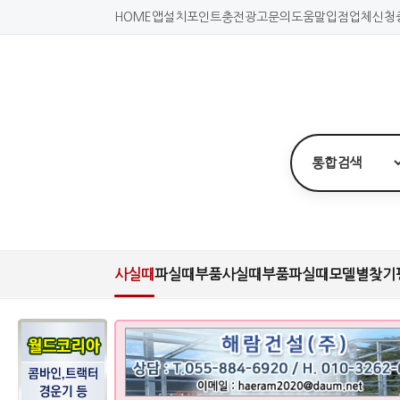
HOME
앱설치
포인트충전
광고문의
도움말
입점업체신청
사실때
파실때
부품사실때
부품파실때
모델별찾기