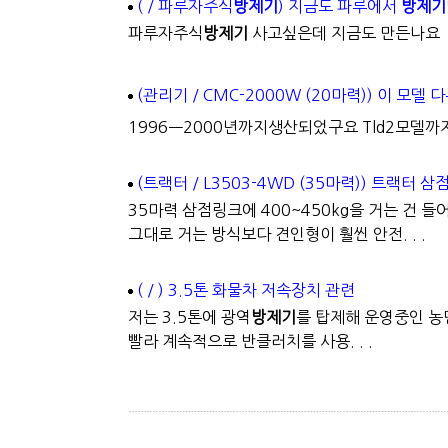
( / 파루자주식
방제기
) 지금도 파루에서
방제기
파루자주식
방제기
사고싶은데 지금도 만든나요
(관리기 / CMC-2000W (20마력)) 이 모
1996ㅡ2000년까지생산되었구요 Tld2모델
(트랙터 / L3503-4WD (35마력)) 트랙터 
35마력 삼점링크에 400~450kg을 거는 건 
그대로 거는 방식보다 견인형이 훨씬 안전. . .
( / ) 3.5톤 화물차 저속장치 관련
저는 3.5톤에 광역
방제기
를 탑제해 운영중인 농
빨라 계속적으로 반클러치를 사용. . .